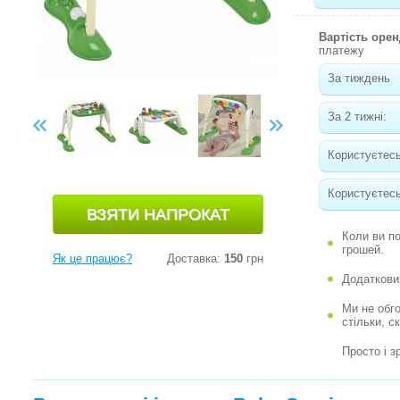
Вартість оре
платежу
За тиждень
За 2 тижні:
Користуєтесь
Користуєтесь
Коли ви п
грошей.
Як це працює?
Доставка:
150
грн
Додаткови
Ми не обг
стільки, с
Просто і з