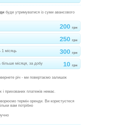
нди
буде утримуватися із суми авансового
200
грн
250
грн
300
 1 місяць
грн
10
 більше місяця, за добу
грн
овернете річ - ми повертаємо залишок
х і прихованих платежів немає.
оворюємо термін оренди. Ви користуєтеся
кільки вам потрібно
ручно