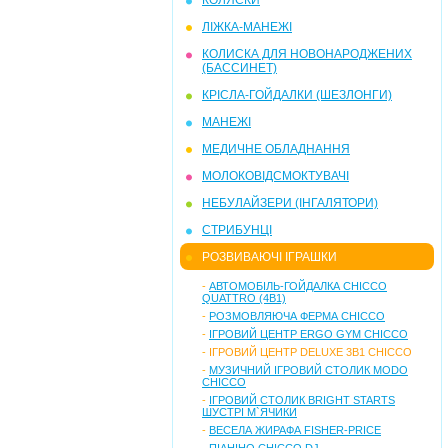
КОЛЯСКИ
ЛІЖКА-МАНЕЖІ
КOЛИСКА ДЛЯ НОВОНАРОДЖЕНИХ
(БАССИНЕТ)
КРІСЛА-ГОЙДАЛКИ (ШЕЗЛОНГИ)
МАНЕЖІ
МЕДИЧНЕ ОБЛАДНАННЯ
МОЛОКОВІДСМОКТУВАЧІ
НЕБУЛАЙЗЕРИ (ІНГАЛЯТОРИ)
СТРИБУНЦІ
РОЗВИВАЮЧІ ІГРАШКИ
-
АВТОМОБІЛЬ-ГОЙДАЛКА CHICCO
QUATTRO (4В1)
-
РОЗМОВЛЯЮЧА ФЕРМА CHICCO
-
ІГРОВИЙ ЦЕНТР ERGO GYM CHICCO
-
ІГРОВИЙ ЦЕНТР DELUXE 3В1 CHICCO
-
МУЗИЧНИЙ ІГРОВИЙ СТОЛИК MODO
CHICCO
-
ІГРОВИЙ СТОЛИК BRIGHT STARTS
ШУСТРІ М`ЯЧИКИ
-
ВЕСЕЛА ЖИРАФА FISHER-PRICE