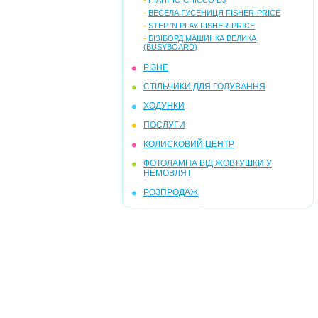
-
ПІАНІНО CHICCO DJ
-
ВЕСЕЛА ГУСЕНИЦЯ FISHER-PRICE
-
STEP 'N PLAY FISHER-PRICE
-
БІЗІБОРД МАШИНКА ВЕЛИКА
(BUSYBOARD)
РІЗНЕ
СТІЛЬЧИКИ ДЛЯ ГОДУВАННЯ
ХОДУНКИ
ПОСЛУГИ
КОЛИСКОВИЙ ЦЕНТР
ФОТОЛАМПА ВІД ЖОВТУШКИ У
НЕМОВЛЯТ
РОЗПРОДАЖ