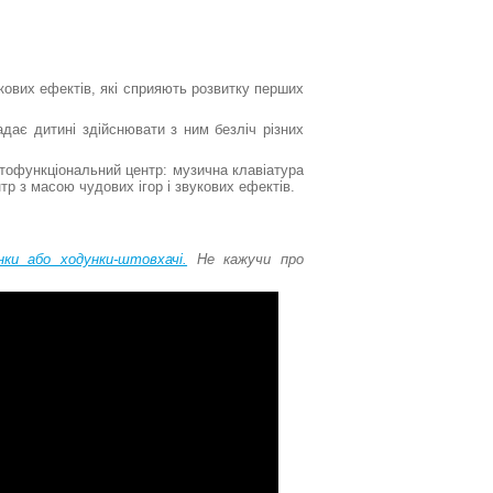
кових ефектів, які сприяють розвитку перших
адає дитині здійснювати з ним безліч різних
офункціональний центр: музична клавіатура
р з масою чудових ігор і звукових ефектів.
нки або ходунки-штовхачі.
Не кажучи про