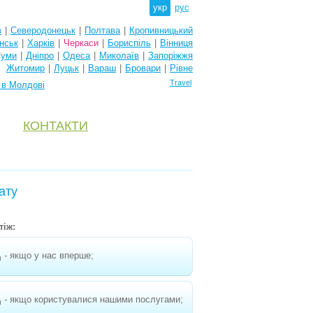
укр
рус
в
|
Северодонецьк
|
Полтава
|
Кропивницький
нськ
|
Харків
|
Черкаси
|
Бориспіль
|
Вінниця
уми
|
Дніпро
|
Одеса
|
Миколаїв
|
Запоріжжя
Житомир
|
Луцьк
|
Вараш
|
Бровари
|
Рівне
Travel
 в Молдові
КОНТАКТИ
ату
тіж:
- якщо у нас вперше;
н
- якщо користувалися нашими послугами;
н