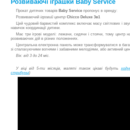
Розвиваючі іграшки Baby Service
Прокат дитячих товарів
Baby Service
пропонує в оренду:
Розвиваючий
ігровий центр
Chicco Deluxe 3в1
Цей чудовий барвистий комплекс включає масу світлових і зву
навичок координації дитини.
Має три ігрові моделі: лежачи, сидячи і стоячи, тому центр н
розвиваючих дій в різних положеннях.
Центральна електронна панель може трансформуватися в багат
зі спалахуючими вогнями і забавними мелодіями, або активний цент
Вік: від 3 до 24 міс.
У віці від 5-ти місяців, маляті також цікаві будуть
ходу
стрибунці
)