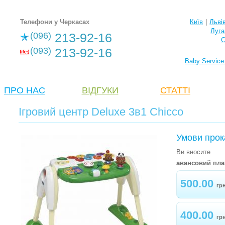
Телефони у Черкасах
Київ
|
Льві
Луга
(096)
213-92-16
С
(093)
213-92-16
Baby Service
ПРО НАС
ВІДГУКИ
СТАТТІ
Ігровий центр Deluxe 3в1 Chicco
Умови прок
Ви вносите
авансовий пла
500.00
гр
400.00
гр