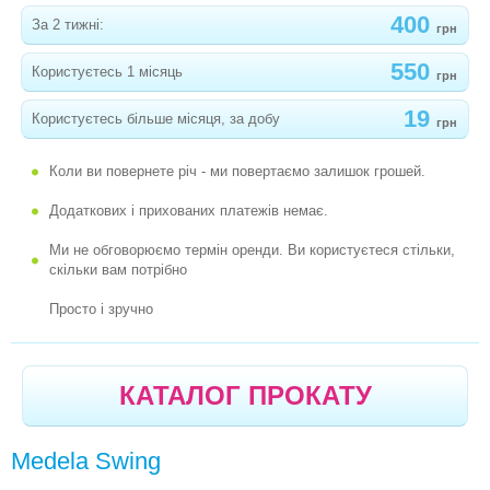
-
МЕХАНІЧНИЙ PHILIPS AVENT
400
За 2 тижні:
грн
НЕБУЛАЙЗЕРИ (ІНГАЛЯТОРИ)
550
Користуєтесь 1 місяць
грн
СТРИБУНЦІ
19
Користуєтесь більше місяця, за добу
грн
РОЗВИВАЮЧІ ІГРАШКИ
Коли ви повернете річ - ми повертаємо залишок грошей.
РІЗНЕ
Додаткових і прихованих платежів немає.
СТІЛЬЧИКИ ДЛЯ ГОДУВАННЯ
Ми не обговорюємо термін оренди. Ви користуєтеся стільки,
ХОДУНКИ
скільки вам потрібно
ПОСЛУГИ
Просто і зручно
КОЛИСКОВИЙ ЦЕНТР
ФОТОЛАМПА ВІД ЖОВТУШКИ У НЕМОВЛЯТ
КАТАЛОГ ПРОКАТУ
РОЗПРОДАЖ
Medela Swing