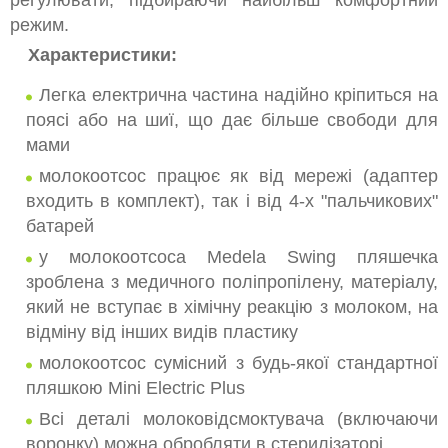
регулювати, підбираючи найбільш комфортний
режим.
Характеристики:
Легка електрична частина надійно кріпиться на
поясі або на шиї, що дає більше свободи для
мами
молокоотсос працює як від мережі (адаптер
входить в комплект), так і від 4-х "пальчикових"
батарей
у молокоотсоса Medela Swing пляшечка
зроблена з медичного поліпропілену, матеріалу,
який не вступає в хімічну реакцію з молоком, на
відміну від інших видів пластику
молокоотсос сумісний з будь-якої стандартної
пляшкою Mini Electric Plus
Всі деталі молоковідсмоктувача (включаючи
воронку) можна обробляти в стерилізаторі