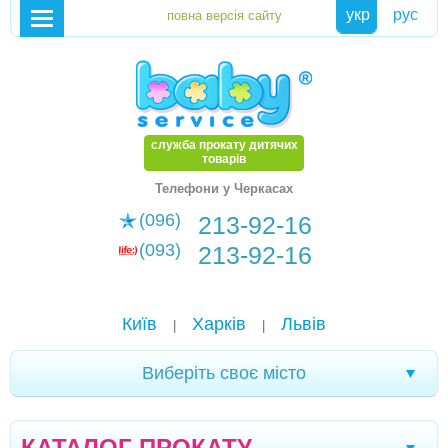
укр
рус
служба прокату дитячих
товарів
Телефони у Черкасах
(096)
213-92-16
(093)
213-92-16
Київ
Харків
Львів
|
|
Виберіть своє місто
Чернівці
Кривий Ріг
Ялта
Мелітополь
|
|
|
|
КАТАЛОГ ПРОКАТУ
Кременчук
Новомоcковськ
Хмельницький
|
|
|