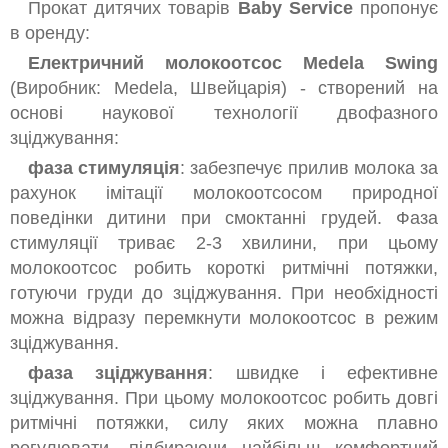
Прокат дитячих товарів
Baby Service
пропонує
в оренду:
Електричний молокоотсос Medela Swing
(Виробник: Medela, Швейцарія) - створений на
основі наукової технології двофазного
зціджування:
фаза стимуляція
: забезпечує прилив молока за
рахунок імітації молокоотсосом природної
поведінки дитини при смоктанні грудей. Фаза
стимуляції триває 2-3 хвилини, при цьому
молокоотсос робить короткі ритмічні потяжки,
готуючи груди до зціджування. При необхідності
можна відразу перемкнути молокоотсос в режим
зціджування.
фаза зціджування
: швидке і ефективне
зціджування. При цьому молокоотсос робить довгі
ритмічні потяжки, силу яких можна плавно