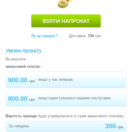
КРІСЛА-ГОЙДАЛКИ (ШЕЗЛОНГИ)
МАНЕЖІ
МЕДИЧНЕ ОБЛАДНАННЯ
Як це працює?
Доставка:
150
грн
МОЛОКОВІДСМОКТУВАЧІ
Умови прокату
-
MEDELA SWING MAXI FLEX
Ви вносите
-
MEDELA SWING
авансовий платіж:
-
PHILIPS AVENT COMFORT
900.00
- якщо у нас вперше;
грн
-
РУЧНИЙ МОЛОКОВІДСМОКТУВАЧ MEDELA
BASE MANUAL
800.00
- якщо користувалися нашими послугами;
грн
-
MEDELA MINI ELECTRIC
-
РУЧНИЙ MEDELA HARMONY
Вартість оренди
буде утримуватися із суми авансового платежу
-
PHILIPS AVENT
300
За тиждень
грн