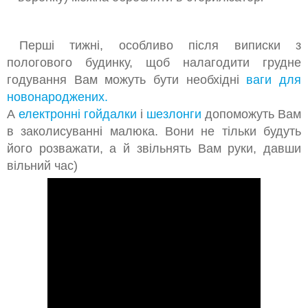
Перші тижні
,
особливо
після
виписки з
пологового будинку
,
щоб
налагодити грудне
годування
Вам
можуть бути необхідні
ваги для
новонароджених
.
А
електронні
гойдалки
і
шезлонги
допоможуть
Вам
в
заколисуванні
малюка
.
Вони
не тільки
будуть
його
розважати, а й
звільнять
Вам
руки
,
давши
вільний час
)