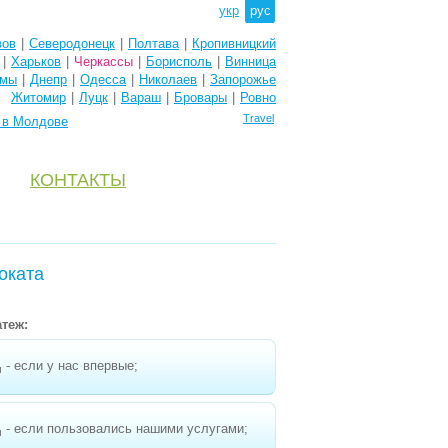
укр
рус
вов
|
Северодонецк
|
Полтава
|
Кропивницкий
|
Харьков
|
Черкассы
|
Борисполь
|
Винница
мы
|
Днепр
|
Одесса
|
Николаев
|
Запорожье
Житомир
|
Луцк
|
Вараш
|
Бровары
|
Ровно
Travel
e в Молдове
КОНТАКТЫ
оката
теж:
- если у нас впервые;
н
- если пользовались нашими услугами;
н