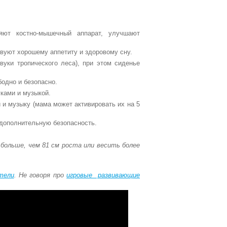
ляют костно-мышечный аппарат, улучшают
вуют хорошему аппетиту и здоровому сну.
вуки тропического леса), при этом сиденье
одно и безопасно.
ками и музыкой.
 и музыку (мама может активировать их на 5
 дополнительную безопасность.
 больше, чем 81 см роста или весить более
тели
. Не говоря про
игровые развивающие