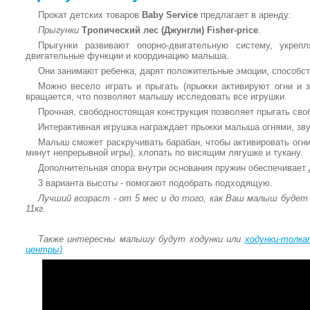
Прокат детских товаров
Baby Service
предлагает в аренду:
Прыгунки
Тропический лес (Джунгли) Fisher-price
.
Прыгунки развивают опорно-двигательную систему, укреп
двигательные функции и координацию малыша.
Они занимают ребенка, дарят положительные эмоции, способст
Можно весело играть и прыгать (прыжки активируют огни и з
вращается, что позволяет малышу исследовать все игрушки.
Прочная, свободностоящая конструкция позволяет прыгать своб
Интерактивная игрушка награждает прыжки малыша огнями, зву
Малыш сможет раскручивать барабан, чтобы активировать огни
минут непрерывной игры), хлопать по висящим лягушке и тукану.
Дополнительная опора внутри основания пружин обеспечивает
3 варианта высоты - помогают подобрать подходящую.
Лучший возраст - от 5 мес и до того, как Ваш малыш будет
11кг.
Также интересны малышу будут
ходунки
или
ходунки-толка
центры)