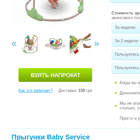
Стоимость а
авансового пл
За неделю:
За 2 недели:
Пользуетесь
Пользуетесь 
Когда вы 
Как это работает?
Доставка:
150
грн
Дополните
Мы не ого
столько, 
Просто и 
Прыгунки Baby Service