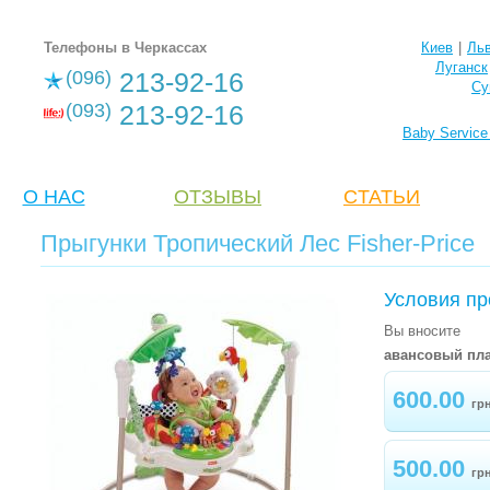
Телефоны в Черкассах
Киев
|
Ль
Луганск
(096)
213-92-16
Су
(093)
213-92-16
Baby Servic
О НАС
ОТЗЫВЫ
CТАТЬИ
Прыгунки Тропический Лес Fisher-Price
Условия пр
Вы вносите
авансовый пла
600.00
гр
500.00
гр