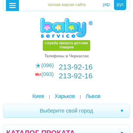
укр
рус
служба проката детских
товаров
Телефоны в Черкассах
(096)
213-92-16
(093)
213-92-16
Киев
Харьков
Львов
|
|
Выберите свой город
Новомоcковск
Хмельницкий
Каменское
|
|
|
КАТАЛОГ ПРОКАТА
Мариуполь
Белая Церковь
Александрия
|
|
|