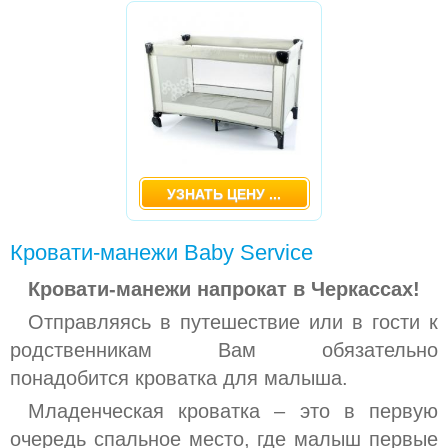
-
NEWBUDDY
КОЛЫБЕЛЬКИ ДЛЯ НОВОРОЖДЕННЫХ
(БАССИНЕТ)
КРЕСЛА-КАЧАЛКИ (ШЕЗЛОНГИ)
МАНЕЖИ
МЕДИЦИНСКОЕ ОБОРУДОВАНИЕ
УЗНАТЬ ЦЕНУ ...
МОЛОКООТСОСЫ
Кровати-манежи Baby Service
НЕБУЛАЙЗЕРЫ (ИНГАЛЯТОРЫ)
Кровати-манежи напрокат в Черкассах!
ПРЫГУНКИ
Отправляясь в путешествие или в гости к
РАЗВИВАЮЩИЕ ИГРУШКИ
родственникам Вам обязательно
понадобится кроватка для малыша.
РАЗНОЕ
Младенческая кроватка – это в первую
СТУЛЬЧИКИ ДЛЯ КОРМЛЕНИЯ
очередь спальное место, где малыш первые