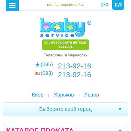
укр
рус
служба проката детских
товаров
Телефоны в Черкассах
(096)
213-92-16
(093)
213-92-16
Киев
Харьков
Львов
|
|
Выберите свой город
Новомоcковск
Хмельницкий
Каменское
|
|
|
КАТАЛОГ ПРОКАТА
Мариуполь
Белая Церковь
Александрия
|
|
|