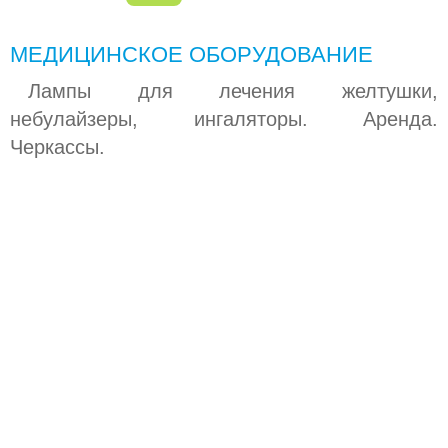
КРЕСЛА-КАЧАЛКИ (ШЕЗЛОНГИ)
МЕДИЦИНСКОЕ ОБОРУДОВАНИЕ
МАНЕЖИ
Лампы для лечения желтушки,
МЕДИЦИНСКОЕ ОБОРУДОВАНИЕ
небулайзеры, ингаляторы. Аренда.
Черкассы.
-
БАКТЕРИЦИДНАЯ ЛАМПА УФ (БЕЗОЗОНОВАЯ)
МОЛОКООТСОСЫ
НЕБУЛАЙЗЕРЫ (ИНГАЛЯТОРЫ)
ПРЫГУНКИ
РАЗВИВАЮЩИЕ ИГРУШКИ
РАЗНОЕ
СТУЛЬЧИКИ ДЛЯ КОРМЛЕНИЯ
ХОДУНКИ