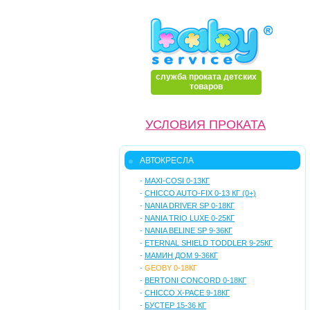
служба проката детских
товаров
УСЛОВИЯ ПРОКАТА
АВТОКРЕСЛА
-
MAXI-COSI 0-13КГ
-
CHICCO AUTO-FIX 0-13 КГ (0+)
-
NANIA DRIVER SP 0-18КГ
-
NANIA TRIO LUXE 0-25КГ
-
NANIA BELINE SP 9-36КГ
-
ETERNAL SHIELD TODDLER 9-25КГ
-
МАМИН ДОМ 9-36КГ
-
GEOBY 0-18КГ
-
BERTONI CONCORD 0-18КГ
-
CHICCO X-PACE 9-18КГ
-
БУСТЕР 15-36 КГ