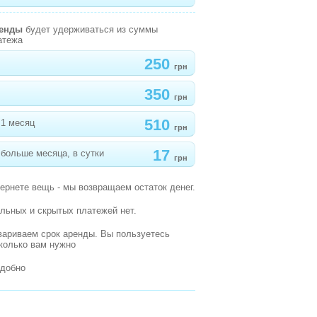
ренды
будет удерживаться из суммы
атежа
250
грн
350
грн
510
 1 месяц
грн
17
больше месяца, в сутки
грн
вернете вещь - мы возвращаем остаток денег.
льных и скрытых платежей нет.
вариваем срок аренды. Вы пользуетесь
сколько вам нужно
удобно