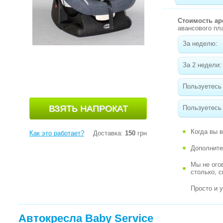
Стоимость а
авансового пл
За неделю:
За 2 недели:
Пользуетесь
Пользуетесь 
Когда вы 
Как это работает?
Доставка:
150
грн
Дополните
Мы не ого
столько, 
Просто и 
Автокресла Baby Service