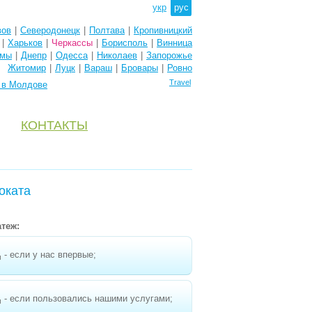
укр
рус
вов
|
Северодонецк
|
Полтава
|
Кропивницкий
|
Харьков
|
Черкассы
|
Борисполь
|
Винница
мы
|
Днепр
|
Одесса
|
Николаев
|
Запорожье
Житомир
|
Луцк
|
Вараш
|
Бровары
|
Ровно
Travel
e в Молдове
КОНТАКТЫ
оката
теж:
- если у нас впервые;
н
- если пользовались нашими услугами;
н