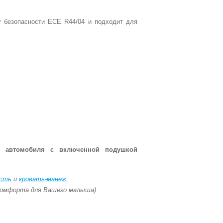
 безопасности ЕСЕ R44/04 и подходит для
ье автомобиля с включенной подушкой
ость
и
кровать-манеж
.
комфорта для Вашего малыша)