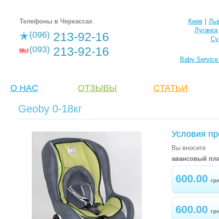
Телефоны в Черкассах
Киев
|
Ль
Луганск
(096)
213-92-16
Су
(093)
213-92-16
Baby Servic
О НАС
ОТЗЫВЫ
CТАТЬИ
Geoby 0-18кг
Условия пр
Вы вносите
авансовый пла
600.00
гр
600.00
гр